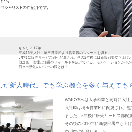
キャリア 17年
平成16年入社。埼玉営業所より営業職のスタートを切る。
5年後に販売サービス部へ配属され、その2年後には新規部署立ち上げ
他企画、管理と活躍のフィールドを広げている。モチベーションが下が
日々の活動のパワーの源とは？
んだ新人時代。でも学ぶ機会を多く与えても
WAKO’Sへは大学卒業と同時に入社
入社時は埼玉営業所に配属され、熊
ました。5年後に販売サービス部配
その後の2010年に新規部署立ち上
奈川県に転勤しました。