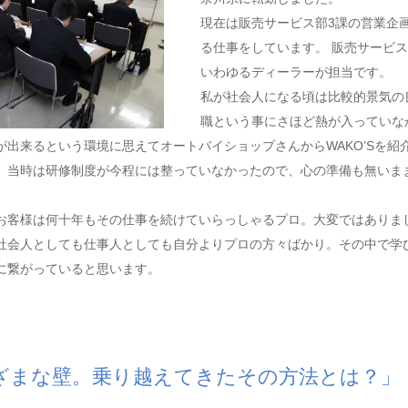
現在は販売サービス部3課の営業企
る仕事をしています。 販売サービ
いわゆるディーラーが担当です。
私が社会人になる頃は比較的景気の
職という事にさほど熱が入っていな
出来るという環境に思えてオートバイショップさんからWAKO’Sを紹
。当時は研修制度が今程には整っていなかったので、心の準備も無いま
お客様は何十年もその仕事を続けていらっしゃるプロ。大変ではありま
社会人としても仕事人としても自分よりプロの方々ばかり。その中で学
に繋がっていると思います。
ざまな壁。乗り越えてきたその方法とは？」