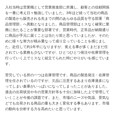
入社当時は営業職として営業推進部に所属し、顧客との信頼関係
を一番に考え日々勉強していました。3年ほど経って当社の商品
の製造から販売される先までの間のあらゆる品質を守る部署「商
品管理部」へ異動となりました。商品管理部はミスなく確実に業
務に当たることが重要な部署です。営業時代、正常品が納期通り
に商品が手元に届くことは当たり前と思っていましたが、そのた
めに様々な努力が積み重なって成り立っていることを感じまし
た。赴任して約1年半になりますが、覚える事が多くまだまだ任
されている業務も少ないですが、ひとつひとつ発注や在庫管理を
行っていく上でミスなく組立てられた時にやりがいを感じていま
す。
苦労している所の一つは在庫管理です。商品の製造発注・在庫管
理を任されているのですが、欠品に注意するあまり在庫過多にな
ってしまい倉庫がいっぱいになってしまったことがありました。
過去の出荷状況や今の営業方針等を十分に加味した上で管理して
いくことが今後の課題です。また、市場のニーズや気温、景気な
どでも出荷される商品の量も大きく変化する事もあります。市場
の動向を分析する力を高めたいと思っています。