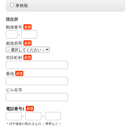
事務職
現住所
郵便番号
必須
-
都道府県
必須
市区町村
必須
番地
必須
ビル名等
電話番号1
必須
-
-
＊日中連絡の取れるもの（ 携帯など ）