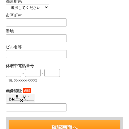
都道府県
市区町村
番地
ビル名等
休暇中電話番号
-
-
（例: 03-XXXX-XXXX）
画像認証
必須