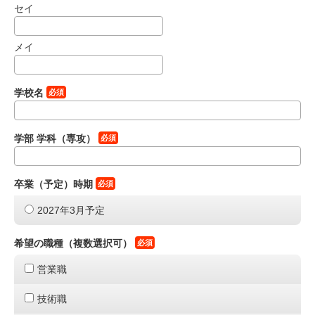
セイ
メイ
学校名
必須
学部 学科（専攻）
必須
卒業（予定）時期
必須
2027年3月予定
希望の職種（複数選択可）
必須
営業職
技術職